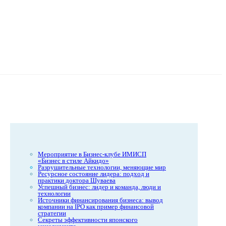
Мероприятие в Бизнес-клубе ИМИСП
«Бизнес в стиле Айкидо»
Разрушительные технологии, меняющие мир
Ресурсное состояние лидера: подход и
практики доктора Шуваева
Успешный бизнес: лидер и команда, люди и
технологии
Источники финансирования бизнеса: вывод
компании на IPO как пример финансовой
стратегии
Секреты эффективности японского